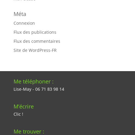
Méta
Connexion
Flux des publications
Flux des commentaires
Site de WordPress-FR
Me téléphoner :
Lise-May ‭- 06 71 83 98 14‬
M’écrire
Clic !
Me trouver :